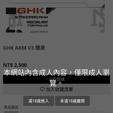
GHK AKM V3 槍身
NT$
2,500
本網站內含成人內容，僅限成人瀏
立即選購
覽。
加入收藏清單
滿18歲進入
未滿18歲離開
商品描述