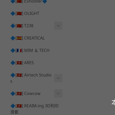
護目鏡 ⧸ 除霧器
🔷[🇨🇳] EShooter🔷
HOP座 ⧸ HOP-UP
✅ 抑制器 ⧸ 瞄準鏡 ⧸ 鏡座
腰帶 ⧸ 腿掛
🔷[🇨🇳] OLIGHT
競速扳機 ⧸ Speed Trigger
鴨舌帽⧸小帽 ⧸ Cap
彈匣釋放鈕 ⧸ Mag Releas
🔷[🇨🇳] T238
簡易胸掛 ⧸ Chest Rig
e
電子扳機
🔷[🇪🇸] CREATICAL
推嘴 ⧸ Nozzle
發光器
🔷[🇫🇷] MIM ＆ TECH
馬達
🔷[🇭🇰] ARES
🔷[🇭🇰] Airtech Studio
s
VFC
🔷[🇭🇰] Cowcow
G＆G
TM Glock 系列
🔷[🇭🇰] REAIM.ing 3D列印
滑套
Krytac