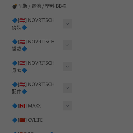
💣瓦斯 ⧸ 電池 ⧸ 塑料 BB彈
🔷[🇦🇹] NOVRITSCH
偽裝🔷
上衣夾克 ⧸ Jacket
🔷[🇦🇹] NOVRITSCH
掛載🔷
兜帽 ⧸ Hood
AR ⧸ DMR 彈匣用
🔷[🇦🇹] NOVRITSCH
手持 裝備 ⧸ 偽裝
身著🔷
SMG ⧸ SSR90 彈匣用
戰術長褲 ⧸ Trousers
闊邊帽 ⧸ Boonie Hat
🔷[🇦🇹] NOVRITSCH
腰包 ⧸ 萬用包
披肩 ⧸ Shoulder Piece
配件🔷
戰術背心+前掛 ⧸ Plate Car
狙擊槍 ⧸ 特殊 彈匣用
狙擊手闊邊帽 ⧸ Sniper Bo
rier+Flap
✅ 快拔槍套 ⧸ 槍背帶
🔷[🇨🇦] MAXX
onie
HPA 氣瓶袋 ⧸ 水袋包
肩帶+腰封 ⧸ Harness+Bat
✅ 槍架 ⧸ 訓練靶具 ⧸ 工具
AEG 活塞頭 ⧸ AEG Piston
🔷[🇨🇳] CVLIFE
手槍 彈匣用
tlebelt
Head
✅ 電池 ⧸ 充電器 ⧸ 電壓表