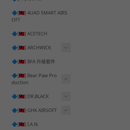
✅ 瞄鏡座 ⧸ 拉柄頭
SILVERBACK SRS 升級套
🔷[🇹🇼] 4UAD SMART AIRS
件
TAC-41 🔄 原廠 ⧸ 零件
OFT
Mk23 ⧸ SSX23 升級套件
TAC-41 🆙 升級 ⧸ 部件
🔷[🇹🇼] ACETECH
[夢神⧸Morpheus] 不鏽鋼
✅ 防火帽 ⧸ 抑制器
內管
🔷[🇹🇼] ARCHWICK
MWS相關 升級套件
衝鋒套件 Convertion Kit
🔷[🇹🇼] BFA 升級套件
SILVERBACK TAC-41 升級
MWS 升級組件
套件
🔷[🇹🇼] Bear Paw Pro
duction
B＆T APC9 系列產品
[夢神⧸Morpheus] 碳鋼 內
管
B＆T SPR300系列產品
T-5000
🔷[🇹🇼] DR.BLACK
VSR-10 ⧸ SSG10 升級套件
HOP膠皮
Hi-capa 彈匣外觀
🔷[🇹🇼] GHK AIRSOFT
維護保養
AR ⧸ M4 GBB 原廠零件
🔷[🇹🇼] I.A.N.