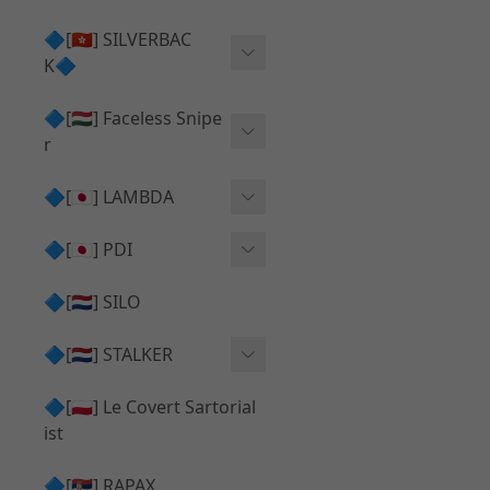
Action Army AAP01 系列
KWA
🔷[🇭🇰] SILVERBAC
UMAREX VFC 系列
K🔷
Tokyo Marui
TM Hi-capa 系列
SRS ⧸ HTI 🟦 主體 ⧸ 彈匣
🔷[🇭🇺] Faceless Snipe
PROWIN
KWA⧸KSC系列
r
✅ 碳纖管 ⧸ 彈簧
通用 ⧸ 其他
Mk23 ⧸ SSX23
🔷[🇯🇵] LAMBDA
TAC-41 👁️‍🗨️ 外觀 ⧸ 色彩
MAXX
SRS ⧸ HTI ⧸ TAC-41
MDR-X 🟦 主體 ⧸ 彈匣
Lambda 05 GBB 精密內管
🔷[🇯🇵] PDI
SILVERBACK SRS
✅ 通用 ⧸ 精品
Lambda 03 AEG 精密內管
01 精密內管
🔷[🇳🇱] SILO
MDR-X 👁️‍🗨️ 外觀 ⧸ 色彩
Lambda 01 GBB 精密內管
05 精密內管
🔷[🇳🇱] STALKER
TAC-41 🟦 主體 ⧸ 彈匣
Lambda 01 AEG 精密內管
W HOLD HOP 膠皮
Action Army AAP01 升級
🔷[🇵🇱] Le Covert Sartorial
MDR-X 🔄 原廠 ⧸ 零件
Lambda 05 AEG 精密內管
08 精密內管
套件
ist
SRS ⧸ HTI🔄 原廠 ⧸ 零件
Lambda 05 VSR 精密內管
HOP膠皮 ⧸ 下壓塊
🔷[🇷🇸] RAPAX