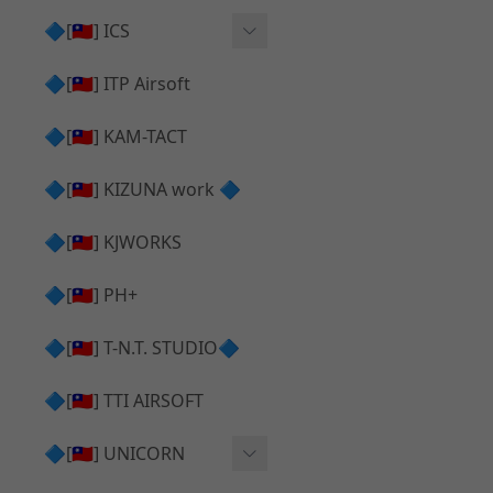
AR⧸M4 造型外觀
AKM V3 主體 ＆ 原廠零件
🔷[🇹🇼] ICS
Hi-capa 下半外觀
G17 GEN.5 主體
Hi-Capa 維修零件
🔷[🇹🇼] ITP Airsoft
Hi-capa 上半外觀
AR ⧸ M4 主體
ICS 成槍
🔷[🇹🇼] KAM-TACT
Hi-capa 內部升級
G5 原廠零件
Tomahawk 零件
🔷[🇹🇼] KIZUNA work 🔷
G17 GEN.3 原廠零件
AR ⧸ M4 GBB 升級套件
🔷[🇹🇼] KJWORKS
🔷[🇹🇼] PH+
🔷[🇹🇼] T-N.T. STUDIO🔷
🔷[🇹🇼] TTI AIRSOFT
🔷[🇹🇼] UNICORN