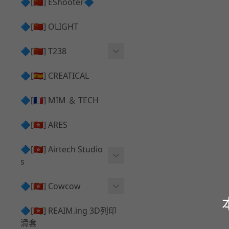
護目鏡 ⧸ 除霧器
🔷[🇨🇳] EShooter🔷
HOP座 ⧸ HOP-UP
✅ 抑制器 ⧸ 瞄準鏡 ⧸ 鏡座
腰帶 ⧸ 腿掛
🔷[🇨🇳] OLIGHT
競速扳機 ⧸ Speed Trigger
鴨舌帽⧸小帽 ⧸ Cap
彈匣釋放鈕 ⧸ Mag Releas
🔷[🇨🇳] T238
簡易胸掛 ⧸ Chest Rig
e
電子扳機
🔷[🇪🇸] CREATICAL
推嘴 ⧸ Nozzle
發光器
🔷[🇫🇷] MIM ＆ TECH
馬達
🔷[🇭🇰] ARES
🔷[🇭🇰] Airtech Studio
s
VFC
🔷[🇭🇰] Cowcow
G＆G
TM Glock 系列
🔷[🇭🇰] REAIM.ing 3D列印
滑套
Krytac