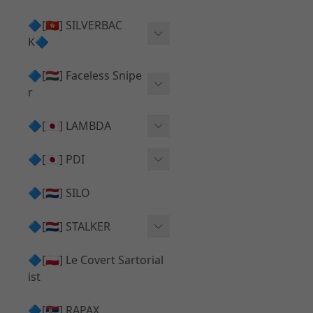
Action Army AAP01 系列
KWA
🔷[🇭🇰] SILVERBAC
UMAREX VFC 系列
K🔷
Tokyo Marui
TM Hi-capa 系列
SRS ⧸ HTI 🟦 主體 ⧸ 彈匣
🔷[🇭🇺] Faceless Snipe
PROWIN
KWA⧸KSC系列
r
✅ 碳纖管 ⧸ 彈簧
通用 ⧸ 其他
Mk23 ⧸ SSX23
🔷[🇯🇵] LAMBDA
TAC-41 👁️‍🗨️ 外觀 ⧸ 色彩
MAXX
SRS ⧸ HTI ⧸ TAC-41
MDR-X 🟦 主體 ⧸ 彈匣
Lambda 05 GBB 精密內管
🔷[🇯🇵] PDI
SILVERBACK SRS
✅ 通用 ⧸ 精品
Lambda 03 AEG 精密內管
01 精密內管
🔷[🇳🇱] SILO
MDR-X 👁️‍🗨️ 外觀 ⧸ 色彩
Lambda 01 GBB 精密內管
05 精密內管
🔷[🇳🇱] STALKER
TAC-41 🟦 主體 ⧸ 彈匣
Lambda 01 AEG 精密內管
W HOLD HOP 膠皮
Action Army AAP01 升級
🔷[🇵🇱] Le Covert Sartorial
MDR-X 🔄 原廠 ⧸ 零件
Lambda 05 AEG 精密內管
08 精密內管
套件
ist
SRS ⧸ HTI🔄 原廠 ⧸ 零件
Lambda 05 VSR 精密內管
HOP膠皮 ⧸ 下壓塊
🔷[🇷🇸] RAPAX