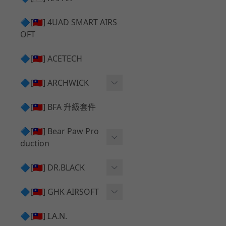
✅ 瞄鏡座 ⧸ 拉柄頭
SILVERBACK SRS 升級套
🔷[🇹🇼] 4UAD SMART AIRS
件
TAC-41 🔄 原廠 ⧸ 零件
OFT
Mk23 ⧸ SSX23 升級套件
TAC-41 🆙 升級 ⧸ 部件
🔷[🇹🇼] ACETECH
[夢神⧸Morpheus] 不鏽鋼
✅ 防火帽 ⧸ 抑制器
內管
🔷[🇹🇼] ARCHWICK
MWS相關 升級套件
衝鋒套件 Convertion Kit
🔷[🇹🇼] BFA 升級套件
SILVERBACK TAC-41 升級
MWS 升級組件
套件
🔷[🇹🇼] Bear Paw Pro
duction
B＆T APC9 系列產品
[夢神⧸Morpheus] 碳鋼 內
管
B＆T SPR300系列產品
T-5000
🔷[🇹🇼] DR.BLACK
VSR-10 ⧸ SSG10 升級套件
HOP膠皮
Hi-capa 彈匣外觀
🔷[🇹🇼] GHK AIRSOFT
維護保養
AR ⧸ M4 GBB 原廠零件
🔷[🇹🇼] I.A.N.