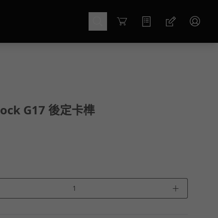
Cart
lock G17 後定卡榫
＋