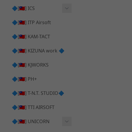
AR⧸M4 造型外觀
AKM V3 主體 ＆ 原廠零件
🔷[🇹🇼] ICS
Hi-capa 下半外觀
G17 GEN.5 主體
Hi-Capa 維修零件
🔷[🇹🇼] ITP Airsoft
Hi-capa 上半外觀
AR ⧸ M4 主體
ICS 成槍
🔷[🇹🇼] KAM-TACT
Hi-capa 內部升級
G5 原廠零件
Tomahawk 零件
🔷[🇹🇼] KIZUNA work 🔷
G17 GEN.3 原廠零件
AR ⧸ M4 GBB 升級套件
🔷[🇹🇼] KJWORKS
🔷[🇹🇼] PH+
🔷[🇹🇼] T-N.T. STUDIO🔷
🔷[🇹🇼] TTI AIRSOFT
🔷[🇹🇼] UNICORN