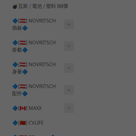
💣瓦斯 ⧸ 電池 ⧸ 塑料 BB彈
🔷[🇦🇹] NOVRITSCH
偽裝🔷
上衣夾克 ⧸ Jacket
🔷[🇦🇹] NOVRITSCH
掛載🔷
兜帽 ⧸ Hood
AR ⧸ DMR 彈匣用
🔷[🇦🇹] NOVRITSCH
手持 裝備 ⧸ 偽裝
身著🔷
SMG ⧸ SSR90 彈匣用
戰術長褲 ⧸ Trousers
闊邊帽 ⧸ Boonie Hat
🔷[🇦🇹] NOVRITSCH
腰包 ⧸ 萬用包
披肩 ⧸ Shoulder Piece
配件🔷
戰術背心+前掛 ⧸ Plate Car
狙擊槍 ⧸ 特殊 彈匣用
狙擊手闊邊帽 ⧸ Sniper Bo
rier+Flap
✅ 快拔槍套 ⧸ 槍背帶
🔷[🇨🇦] MAXX
onie
HPA 氣瓶袋 ⧸ 水袋包
肩帶+腰封 ⧸ Harness+Bat
✅ 槍架 ⧸ 訓練靶具 ⧸ 工具
AEG 活塞頭 ⧸ AEG Piston
🔷[🇨🇳] CVLIFE
手槍 彈匣用
tlebelt
Head
✅ 電池 ⧸ 充電器 ⧸ 電壓表