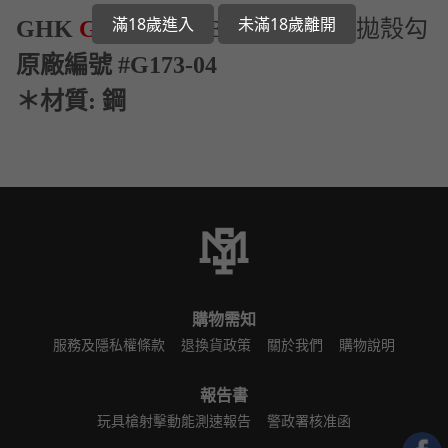
滿18歲進入
未滿18歲離開
GHK
G17 Gen3
GBB 原廠零件-
拋殼勾
原廠編號 #G173-04
＊材質: 鋼
購物需知
服務及隱私權條款
退換貨政策
關於我們
購物說明
報告書
玩具槍射擊動能測速報告
警政署核准函