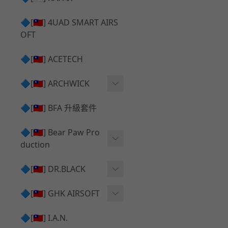
✅ 瞄鏡座 ⧸ 拉柄頭
SILVERBACK SRS 升級套
🔷[🇹🇼] 4UAD SMART AIRS
件
TAC-41 🔄 原廠 ⧸ 零件
OFT
Mk23 ⧸ SSX23 升級套件
TAC-41 🆙 升級 ⧸ 部件
🔷[🇹🇼] ACETECH
[夢神⧸Morpheus] 不鏽鋼
✅ 防火帽 ⧸ 抑制器
內管
🔷[🇹🇼] ARCHWICK
MWS相關 升級套件
衝鋒套件 Convertion Kit
🔷[🇹🇼] BFA 升級套件
SILVERBACK TAC-41 升級
MWS 升級組件
套件
🔷[🇹🇼] Bear Paw Pro
duction
B＆T APC9 系列產品
[夢神⧸Morpheus] 碳鋼 內
管
B＆T SPR300系列產品
T-5000
🔷[🇹🇼] DR.BLACK
VSR-10 ⧸ SSG10 升級套件
HOP膠皮
Hi-capa 彈匣外觀
🔷[🇹🇼] GHK AIRSOFT
維護保養
AR ⧸ M4 GBB 原廠零件
🔷[🇹🇼] I.A.N.