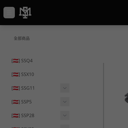
全部商品
[🇦🇹] SSQ4
[🇦🇹] SSX10
[🇦🇹] SSG11
🔄 原廠 ⧸ 零件
[🇦🇹] SSP5
🟦 主體 ⧸ 彈匣
🔄 原廠 ⧸ 零件
[🇦🇹] SSP28
🆙 升級 ⧸ 部件