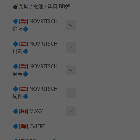
💣瓦斯 ⧸ 電池 ⧸ 塑料 BB彈
🔷[🇦🇹] NOVRITSCH
偽裝🔷
上衣夾克 ⧸ Jacket
🔷[🇦🇹] NOVRITSCH
掛載🔷
兜帽 ⧸ Hood
AR ⧸ DMR 彈匣用
🔷[🇦🇹] NOVRITSCH
手持 裝備 ⧸ 偽裝
身著🔷
SMG ⧸ SSR90 彈匣用
戰術長褲 ⧸ Trousers
闊邊帽 ⧸ Boonie Hat
🔷[🇦🇹] NOVRITSCH
腰包 ⧸ 萬用包
披肩 ⧸ Shoulder Piece
配件🔷
戰術背心+前掛 ⧸ Plate Car
狙擊槍 ⧸ 特殊 彈匣用
狙擊手闊邊帽 ⧸ Sniper Bo
rier+Flap
✅ 快拔槍套 ⧸ 槍背帶
🔷[🇨🇦] MAXX
onie
HPA 氣瓶袋 ⧸ 水袋包
肩帶+腰封 ⧸ Harness+Bat
✅ 槍架 ⧸ 訓練靶具 ⧸ 工具
AEG 活塞頭 ⧸ AEG Piston
🔷[🇨🇳] CVLIFE
手槍 彈匣用
tlebelt
Head
✅ 電池 ⧸ 充電器 ⧸ 電壓表