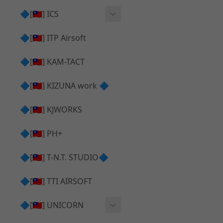
AR⧸M4 造型外觀
AKM V3 主體 ＆ 原廠零件
🔷[🇹🇼] ICS
Hi-capa 下半外觀
G17 GEN.5 主體
Hi-Capa 維修零件
🔷[🇹🇼] ITP Airsoft
Hi-capa 上半外觀
AR ⧸ M4 主體
ICS 成槍
🔷[🇹🇼] KAM-TACT
Hi-capa 內部升級
G5 原廠零件
Tomahawk 零件
🔷[🇹🇼] KIZUNA work 🔷
G17 GEN.3 原廠零件
AR ⧸ M4 GBB 升級套件
🔷[🇹🇼] KJWORKS
🔷[🇹🇼] PH+
🔷[🇹🇼] T-N.T. STUDIO🔷
🔷[🇹🇼] TTI AIRSOFT
🔷[🇹🇼] UNICORN