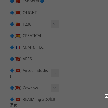
護目鏡 ⧸ 除霧器
🔷[🇨🇳] EShooter🔷
HOP座 ⧸ HOP-UP
✅ 抑制器 ⧸ 瞄準鏡 ⧸ 鏡座
腰帶 ⧸ 腿掛
🔷[🇨🇳] OLIGHT
競速扳機 ⧸ Speed Trigger
鴨舌帽⧸小帽 ⧸ Cap
彈匣釋放鈕 ⧸ Mag Releas
🔷[🇨🇳] T238
簡易胸掛 ⧸ Chest Rig
e
電子扳機
🔷[🇪🇸] CREATICAL
推嘴 ⧸ Nozzle
發光器
🔷[🇫🇷] MIM ＆ TECH
馬達
🔷[🇭🇰] ARES
🔷[🇭🇰] Airtech Studio
s
VFC
🔷[🇭🇰] Cowcow
G＆G
TM Glock 系列
🔷[🇭🇰] REAIM.ing 3D列印
滑套
Krytac