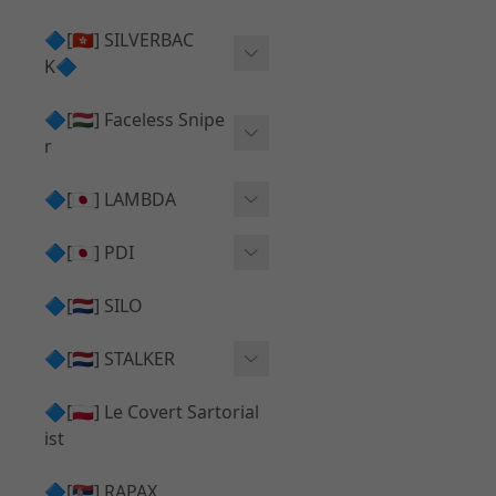
Action Army AAP01 系列
KWA
🔷[🇭🇰] SILVERBAC
UMAREX VFC 系列
K🔷
Tokyo Marui
TM Hi-capa 系列
SRS ⧸ HTI 🟦 主體 ⧸ 彈匣
🔷[🇭🇺] Faceless Snipe
PROWIN
KWA⧸KSC系列
r
✅ 碳纖管 ⧸ 彈簧
通用 ⧸ 其他
Mk23 ⧸ SSX23
🔷[🇯🇵] LAMBDA
TAC-41 👁️‍🗨️ 外觀 ⧸ 色彩
MAXX
SRS ⧸ HTI ⧸ TAC-41
MDR-X 🟦 主體 ⧸ 彈匣
Lambda 05 GBB 精密內管
🔷[🇯🇵] PDI
SILVERBACK SRS
✅ 通用 ⧸ 精品
Lambda 03 AEG 精密內管
01 精密內管
🔷[🇳🇱] SILO
MDR-X 👁️‍🗨️ 外觀 ⧸ 色彩
Lambda 01 GBB 精密內管
05 精密內管
🔷[🇳🇱] STALKER
TAC-41 🟦 主體 ⧸ 彈匣
Lambda 01 AEG 精密內管
W HOLD HOP 膠皮
Action Army AAP01 升級
🔷[🇵🇱] Le Covert Sartorial
MDR-X 🔄 原廠 ⧸ 零件
Lambda 05 AEG 精密內管
08 精密內管
套件
ist
SRS ⧸ HTI🔄 原廠 ⧸ 零件
Lambda 05 VSR 精密內管
HOP膠皮 ⧸ 下壓塊
🔷[🇷🇸] RAPAX