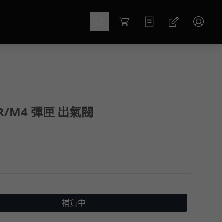
Cart
AR/M4 彈匣 出氣閥
補貨中