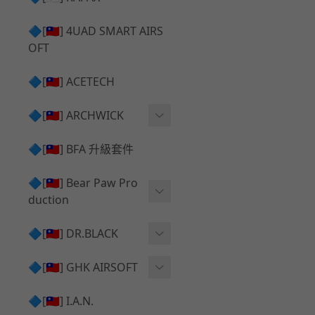
✅ 瞄鏡座 ⧸ 拉柄頭
SILVERBACK SRS 升級套
🔷[🇹🇼] 4UAD SMART AIRS
件
TAC-41 🔄 原廠 ⧸ 零件
OFT
Mk23 ⧸ SSX23 升級套件
TAC-41 🆙 升級 ⧸ 部件
🔷[🇹🇼] ACETECH
[夢神⧸Morpheus] 不鏽鋼
✅ 防火帽 ⧸ 抑制器
內管
🔷[🇹🇼] ARCHWICK
MWS相關 升級套件
衝鋒套件 Convertion Kit
🔷[🇹🇼] BFA 升級套件
SILVERBACK TAC-41 升級
MWS 升級組件
套件
🔷[🇹🇼] Bear Paw Pro
duction
B＆T APC9 系列產品
[夢神⧸Morpheus] 碳鋼 內
管
B＆T SPR300系列產品
T-5000
🔷[🇹🇼] DR.BLACK
VSR-10 ⧸ SSG10 升級套件
HOP膠皮
Hi-capa 彈匣外觀
🔷[🇹🇼] GHK AIRSOFT
維護保養
AR ⧸ M4 GBB 原廠零件
🔷[🇹🇼] I.A.N.