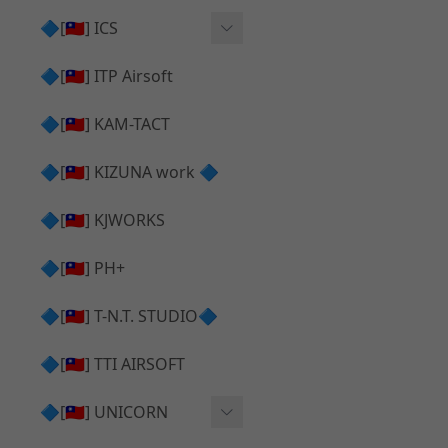
AR⧸M4 造型外觀
AKM V3 主體 ＆ 原廠零件
🔷[🇹🇼] ICS
Hi-capa 下半外觀
G17 GEN.5 主體
Hi-Capa 維修零件
🔷[🇹🇼] ITP Airsoft
Hi-capa 上半外觀
AR ⧸ M4 主體
ICS 成槍
🔷[🇹🇼] KAM-TACT
Hi-capa 內部升級
G5 原廠零件
Tomahawk 零件
🔷[🇹🇼] KIZUNA work 🔷
G17 GEN.3 原廠零件
AR ⧸ M4 GBB 升級套件
🔷[🇹🇼] KJWORKS
🔷[🇹🇼] PH+
🔷[🇹🇼] T-N.T. STUDIO🔷
🔷[🇹🇼] TTI AIRSOFT
🔷[🇹🇼] UNICORN