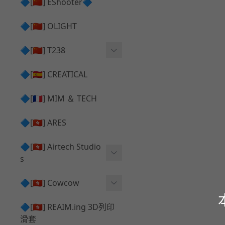
護目鏡 ⧸ 除霧器
🔷[🇨🇳] EShooter🔷
HOP座 ⧸ HOP-UP
✅ 抑制器 ⧸ 瞄準鏡 ⧸ 鏡座
腰帶 ⧸ 腿掛
🔷[🇨🇳] OLIGHT
競速扳機 ⧸ Speed Trigger
鴨舌帽⧸小帽 ⧸ Cap
彈匣釋放鈕 ⧸ Mag Releas
🔷[🇨🇳] T238
簡易胸掛 ⧸ Chest Rig
e
電子扳機
🔷[🇪🇸] CREATICAL
推嘴 ⧸ Nozzle
發光器
🔷[🇫🇷] MIM ＆ TECH
馬達
🔷[🇭🇰] ARES
🔷[🇭🇰] Airtech Studio
s
VFC
🔷[🇭🇰] Cowcow
G＆G
TM Glock 系列
🔷[🇭🇰] REAIM.ing 3D列印
滑套
Krytac