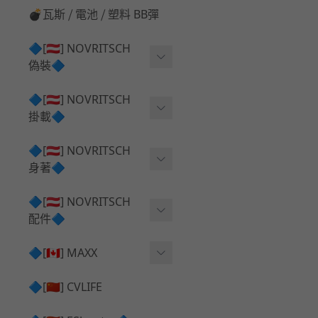
💣瓦斯 ⧸ 電池 ⧸ 塑料 BB彈
🔷[🇦🇹] NOVRITSCH
偽裝🔷
上衣夾克 ⧸ Jacket
🔷[🇦🇹] NOVRITSCH
掛載🔷
兜帽 ⧸ Hood
AR ⧸ DMR 彈匣用
🔷[🇦🇹] NOVRITSCH
手持 裝備 ⧸ 偽裝
身著🔷
SMG ⧸ SSR90 彈匣用
戰術長褲 ⧸ Trousers
闊邊帽 ⧸ Boonie Hat
🔷[🇦🇹] NOVRITSCH
腰包 ⧸ 萬用包
披肩 ⧸ Shoulder Piece
配件🔷
戰術背心+前掛 ⧸ Plate Car
狙擊槍 ⧸ 特殊 彈匣用
狙擊手闊邊帽 ⧸ Sniper Bo
rier+Flap
✅ 快拔槍套 ⧸ 槍背帶
🔷[🇨🇦] MAXX
onie
HPA 氣瓶袋 ⧸ 水袋包
肩帶+腰封 ⧸ Harness+Bat
✅ 槍架 ⧸ 訓練靶具 ⧸ 工具
AEG 活塞頭 ⧸ AEG Piston
🔷[🇨🇳] CVLIFE
手槍 彈匣用
tlebelt
Head
✅ 電池 ⧸ 充電器 ⧸ 電壓表