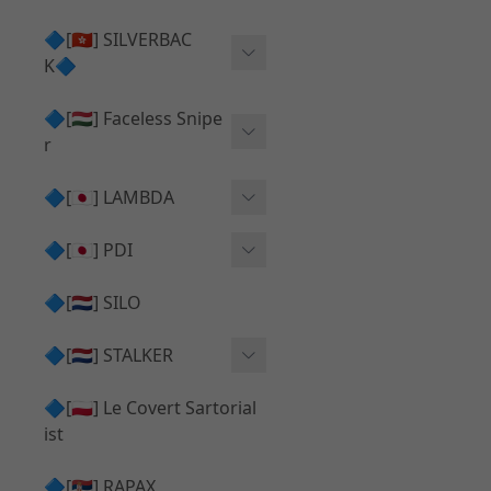
Action Army AAP01 系列
KWA
🔷[🇭🇰] SILVERBAC
UMAREX VFC 系列
K🔷
Tokyo Marui
TM Hi-capa 系列
SRS ⧸ HTI 🟦 主體 ⧸ 彈匣
🔷[🇭🇺] Faceless Snipe
PROWIN
KWA⧸KSC系列
r
✅ 碳纖管 ⧸ 彈簧
通用 ⧸ 其他
Mk23 ⧸ SSX23
🔷[🇯🇵] LAMBDA
TAC-41 👁️‍🗨️ 外觀 ⧸ 色彩
MAXX
SRS ⧸ HTI ⧸ TAC-41
MDR-X 🟦 主體 ⧸ 彈匣
Lambda 05 GBB 精密內管
🔷[🇯🇵] PDI
SILVERBACK SRS
✅ 通用 ⧸ 精品
Lambda 03 AEG 精密內管
01 精密內管
🔷[🇳🇱] SILO
MDR-X 👁️‍🗨️ 外觀 ⧸ 色彩
Lambda 01 GBB 精密內管
05 精密內管
🔷[🇳🇱] STALKER
TAC-41 🟦 主體 ⧸ 彈匣
Lambda 01 AEG 精密內管
W HOLD HOP 膠皮
Action Army AAP01 升級
🔷[🇵🇱] Le Covert Sartorial
MDR-X 🔄 原廠 ⧸ 零件
Lambda 05 AEG 精密內管
08 精密內管
套件
ist
SRS ⧸ HTI🔄 原廠 ⧸ 零件
Lambda 05 VSR 精密內管
HOP膠皮 ⧸ 下壓塊
🔷[🇷🇸] RAPAX