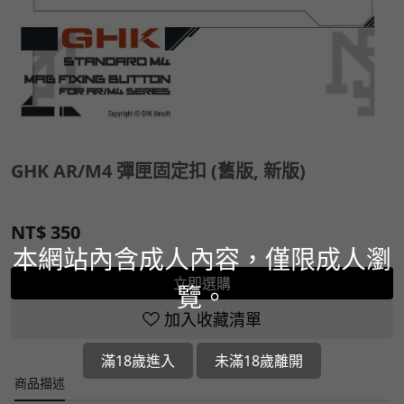
GHK AR/M4 彈匣固定扣 (舊版, 新版)
NT$
350
本網站內含成人內容，僅限成人瀏
立即選購
覽。
加入收藏清單
滿18歲進入
未滿18歲離開
商品描述