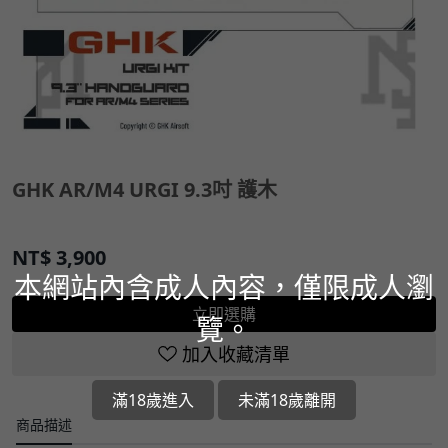
GHK AR/M4 URGI 9.3吋 護木
NT$
3,900
本網站內含成人內容，僅限成人瀏
立即選購
覽。
加入收藏清單
滿18歲進入
未滿18歲離開
商品描述