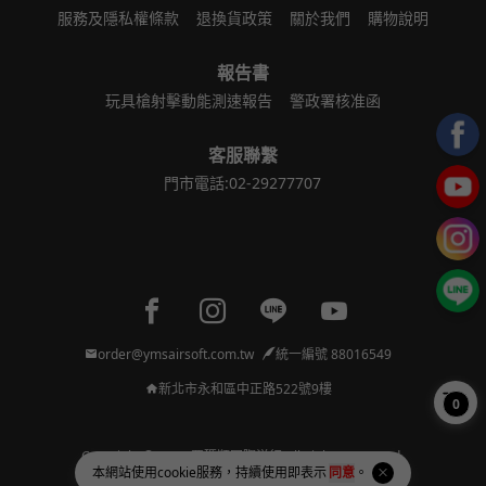
服務及隱私權條款
退換貨政策
關於我們
購物說明
報告書
玩具槍射擊動能測速報告
警政署核准函
客服聯繫
門市電話:02-29277707
Facebook page
Instagram page
Line page
Youtube page
order@ymsairsoft.com.tw
統一編號 88016549
新北市永和區中正路522號9樓
0
Copyright © 2026 亞瑪順國際洋行 All Rights Reserved.
本網站使用
cookie
服務，持續使用即表示
同意
。
Powered by
BVSHOP
.