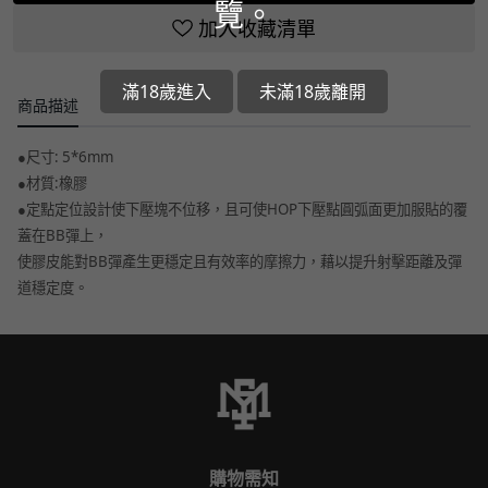
覽。
加入收藏清單
滿18歲進入
未滿18歲離開
商品描述
●尺寸: 5*6mm
●材質:橡膠
●定點定位設計使下壓塊不位移，且可使HOP下壓點圓弧面更加服貼的覆
蓋在BB彈上，
使膠皮能對BB彈產生更穩定且有效率的摩擦力，藉以提升射擊距離及彈
道穩定度。
購物需知