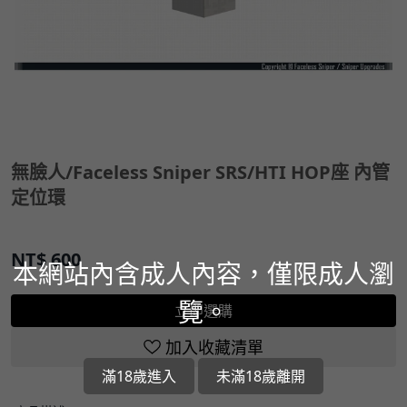
無臉人/Faceless Sniper SRS/HTI HOP座 內管
定位環
NT$
600
本網站內含成人內容，僅限成人瀏
覽。
立即選購
加入收藏清單
滿18歲進入
未滿18歲離開