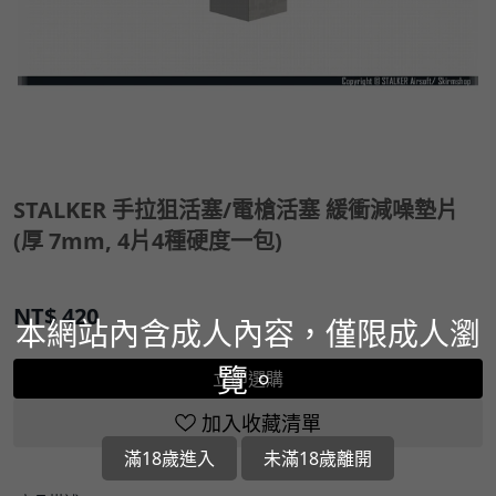
STALKER 手拉狙活塞/電槍活塞 緩衝減噪墊片
(厚 7mm, 4片4種硬度一包)
NT$
420
本網站內含成人內容，僅限成人瀏
覽。
立即選購
加入收藏清單
滿18歲進入
未滿18歲離開