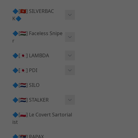
Action Army AAP01 系列
KWA
🔷[🇭🇰] SILVERBAC
UMAREX VFC 系列
K🔷
Tokyo Marui
TM Hi-capa 系列
SRS ⧸ HTI 🟦 主體 ⧸ 彈匣
🔷[🇭🇺] Faceless Snipe
PROWIN
KWA⧸KSC系列
r
✅ 碳纖管 ⧸ 彈簧
通用 ⧸ 其他
Mk23 ⧸ SSX23
🔷[🇯🇵] LAMBDA
TAC-41 👁️‍🗨️ 外觀 ⧸ 色彩
MAXX
SRS ⧸ HTI ⧸ TAC-41
MDR-X 🟦 主體 ⧸ 彈匣
Lambda 05 GBB 精密內管
🔷[🇯🇵] PDI
SILVERBACK SRS
✅ 通用 ⧸ 精品
Lambda 03 AEG 精密內管
01 精密內管
🔷[🇳🇱] SILO
MDR-X 👁️‍🗨️ 外觀 ⧸ 色彩
Lambda 01 GBB 精密內管
05 精密內管
🔷[🇳🇱] STALKER
TAC-41 🟦 主體 ⧸ 彈匣
Lambda 01 AEG 精密內管
W HOLD HOP 膠皮
Action Army AAP01 升級
🔷[🇵🇱] Le Covert Sartorial
MDR-X 🔄 原廠 ⧸ 零件
Lambda 05 AEG 精密內管
08 精密內管
套件
ist
SRS ⧸ HTI🔄 原廠 ⧸ 零件
Lambda 05 VSR 精密內管
HOP膠皮 ⧸ 下壓塊
🔷[🇷🇸] RAPAX