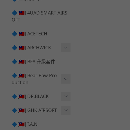
✅ 瞄鏡座 ⧸ 拉柄頭
SILVERBACK SRS 升級套
🔷[🇹🇼] 4UAD SMART AIRS
件
TAC-41 🔄 原廠 ⧸ 零件
OFT
Mk23 ⧸ SSX23 升級套件
TAC-41 🆙 升級 ⧸ 部件
🔷[🇹🇼] ACETECH
[夢神⧸Morpheus] 不鏽鋼
✅ 防火帽 ⧸ 抑制器
內管
🔷[🇹🇼] ARCHWICK
MWS相關 升級套件
衝鋒套件 Convertion Kit
🔷[🇹🇼] BFA 升級套件
SILVERBACK TAC-41 升級
MWS 升級組件
套件
🔷[🇹🇼] Bear Paw Pro
duction
B＆T APC9 系列產品
[夢神⧸Morpheus] 碳鋼 內
管
B＆T SPR300系列產品
T-5000
🔷[🇹🇼] DR.BLACK
VSR-10 ⧸ SSG10 升級套件
HOP膠皮
Hi-capa 彈匣外觀
🔷[🇹🇼] GHK AIRSOFT
維護保養
AR ⧸ M4 GBB 原廠零件
🔷[🇹🇼] I.A.N.