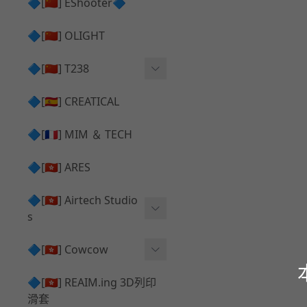
護目鏡 ⧸ 除霧器
🔷[🇨🇳] EShooter🔷
HOP座 ⧸ HOP-UP
✅ 抑制器 ⧸ 瞄準鏡 ⧸ 鏡座
腰帶 ⧸ 腿掛
🔷[🇨🇳] OLIGHT
競速扳機 ⧸ Speed Trigger
鴨舌帽⧸小帽 ⧸ Cap
彈匣釋放鈕 ⧸ Mag Releas
🔷[🇨🇳] T238
簡易胸掛 ⧸ Chest Rig
e
電子扳機
🔷[🇪🇸] CREATICAL
推嘴 ⧸ Nozzle
發光器
🔷[🇫🇷] MIM ＆ TECH
馬達
🔷[🇭🇰] ARES
🔷[🇭🇰] Airtech Studio
s
VFC
🔷[🇭🇰] Cowcow
G＆G
TM Glock 系列
🔷[🇭🇰] REAIM.ing 3D列印
滑套
Krytac