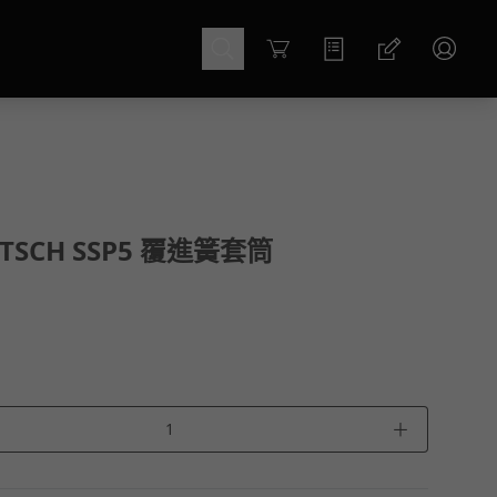
Cart
ITSCH SSP5 覆進簧套筒
＋