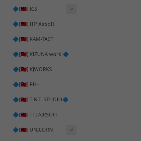
AR⧸M4 造型外觀
AKM V3 主體 ＆ 原廠零件
🔷[🇹🇼] ICS
Hi-capa 下半外觀
G17 GEN.5 主體
Hi-Capa 維修零件
🔷[🇹🇼] ITP Airsoft
Hi-capa 上半外觀
AR ⧸ M4 主體
ICS 成槍
🔷[🇹🇼] KAM-TACT
Hi-capa 內部升級
G5 原廠零件
Tomahawk 零件
🔷[🇹🇼] KIZUNA work 🔷
G17 GEN.3 原廠零件
AR ⧸ M4 GBB 升級套件
🔷[🇹🇼] KJWORKS
🔷[🇹🇼] PH+
🔷[🇹🇼] T-N.T. STUDIO🔷
🔷[🇹🇼] TTI AIRSOFT
🔷[🇹🇼] UNICORN