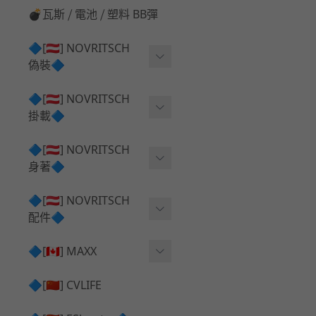
💣瓦斯 ⧸ 電池 ⧸ 塑料 BB彈
🔷[🇦🇹] NOVRITSCH
偽裝🔷
上衣夾克 ⧸ Jacket
🔷[🇦🇹] NOVRITSCH
掛載🔷
兜帽 ⧸ Hood
AR ⧸ DMR 彈匣用
🔷[🇦🇹] NOVRITSCH
手持 裝備 ⧸ 偽裝
身著🔷
SMG ⧸ SSR90 彈匣用
戰術長褲 ⧸ Trousers
闊邊帽 ⧸ Boonie Hat
🔷[🇦🇹] NOVRITSCH
腰包 ⧸ 萬用包
披肩 ⧸ Shoulder Piece
配件🔷
戰術背心+前掛 ⧸ Plate Car
狙擊槍 ⧸ 特殊 彈匣用
狙擊手闊邊帽 ⧸ Sniper Bo
rier+Flap
✅ 快拔槍套 ⧸ 槍背帶
🔷[🇨🇦] MAXX
onie
HPA 氣瓶袋 ⧸ 水袋包
肩帶+腰封 ⧸ Harness+Bat
✅ 槍架 ⧸ 訓練靶具 ⧸ 工具
AEG 活塞頭 ⧸ AEG Piston
🔷[🇨🇳] CVLIFE
手槍 彈匣用
tlebelt
Head
✅ 電池 ⧸ 充電器 ⧸ 電壓表