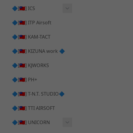
AR⧸M4 造型外觀
AKM V3 主體 ＆ 原廠零件
🔷[🇹🇼] ICS
Hi-capa 下半外觀
G17 GEN.5 主體
Hi-Capa 維修零件
🔷[🇹🇼] ITP Airsoft
Hi-capa 上半外觀
AR ⧸ M4 主體
ICS 成槍
🔷[🇹🇼] KAM-TACT
Hi-capa 內部升級
G5 原廠零件
Tomahawk 零件
🔷[🇹🇼] KIZUNA work 🔷
G17 GEN.3 原廠零件
AR ⧸ M4 GBB 升級套件
🔷[🇹🇼] KJWORKS
🔷[🇹🇼] PH+
🔷[🇹🇼] T-N.T. STUDIO🔷
🔷[🇹🇼] TTI AIRSOFT
🔷[🇹🇼] UNICORN