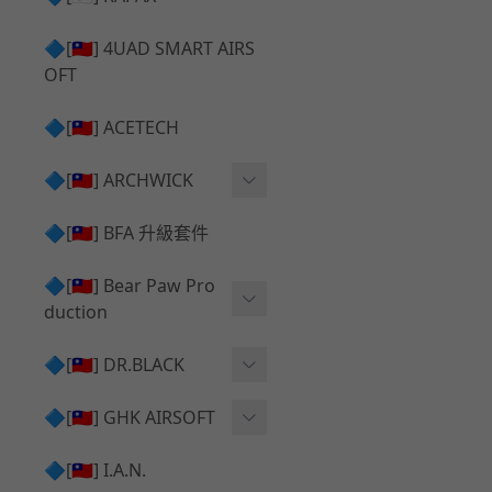
✅ 瞄鏡座 ⧸ 拉柄頭
SILVERBACK SRS 升級套
🔷[🇹🇼] 4UAD SMART AIRS
件
TAC-41 🔄 原廠 ⧸ 零件
OFT
Mk23 ⧸ SSX23 升級套件
TAC-41 🆙 升級 ⧸ 部件
🔷[🇹🇼] ACETECH
[夢神⧸Morpheus] 不鏽鋼
✅ 防火帽 ⧸ 抑制器
內管
🔷[🇹🇼] ARCHWICK
MWS相關 升級套件
衝鋒套件 Convertion Kit
🔷[🇹🇼] BFA 升級套件
SILVERBACK TAC-41 升級
MWS 升級組件
套件
🔷[🇹🇼] Bear Paw Pro
duction
B＆T APC9 系列產品
[夢神⧸Morpheus] 碳鋼 內
管
B＆T SPR300系列產品
T-5000
🔷[🇹🇼] DR.BLACK
VSR-10 ⧸ SSG10 升級套件
HOP膠皮
Hi-capa 彈匣外觀
🔷[🇹🇼] GHK AIRSOFT
維護保養
AR ⧸ M4 GBB 原廠零件
🔷[🇹🇼] I.A.N.