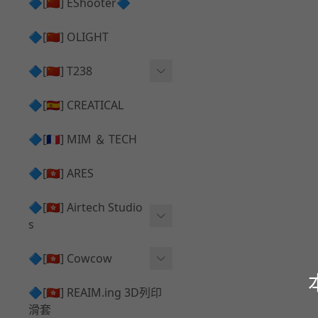
護目鏡 ⧸ 除霧器
🔷[🇨🇳] EShooter🔷
HOP座 ⧸ HOP-UP
✅ 抑制器 ⧸ 瞄準鏡 ⧸ 鏡座
腰帶 ⧸ 腿掛
🔷[🇨🇳] OLIGHT
競速扳機 ⧸ Speed Trigger
鴨舌帽⧸小帽 ⧸ Cap
彈匣釋放鈕 ⧸ Mag Releas
🔷[🇨🇳] T238
簡易胸掛 ⧸ Chest Rig
e
電子扳機
🔷[🇪🇸] CREATICAL
推嘴 ⧸ Nozzle
發光器
🔷[🇫🇷] MIM ＆ TECH
馬達
🔷[🇭🇰] ARES
🔷[🇭🇰] Airtech Studio
s
VFC
🔷[🇭🇰] Cowcow
G＆G
TM Glock 系列
🔷[🇭🇰] REAIM.ing 3D列印
滑套
Krytac