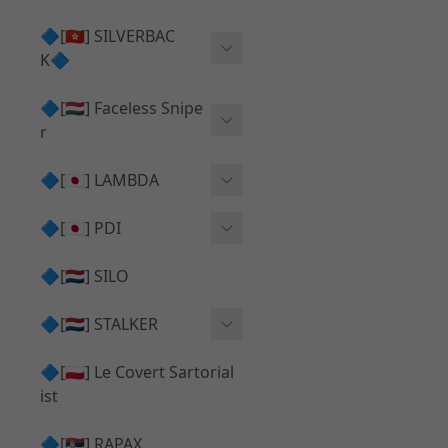
Action Army AAP01 系列
KWA
🔷[🇭🇰] SILVERBAC
UMAREX VFC 系列
K🔷
Tokyo Marui
TM Hi-capa 系列
SRS ⧸ HTI 🟦 主體 ⧸ 彈匣
🔷[🇭🇺] Faceless Snipe
PROWIN
KWA⧸KSC系列
r
✅ 碳纖管 ⧸ 彈簧
通用 ⧸ 其他
Mk23 ⧸ SSX23
🔷[🇯🇵] LAMBDA
TAC-41 👁️‍🗨️ 外觀 ⧸ 色彩
MAXX
SRS ⧸ HTI ⧸ TAC-41
MDR-X 🟦 主體 ⧸ 彈匣
Lambda 05 GBB 精密內管
🔷[🇯🇵] PDI
SILVERBACK SRS
✅ 通用 ⧸ 精品
Lambda 03 AEG 精密內管
01 精密內管
🔷[🇳🇱] SILO
MDR-X 👁️‍🗨️ 外觀 ⧸ 色彩
Lambda 01 GBB 精密內管
05 精密內管
🔷[🇳🇱] STALKER
TAC-41 🟦 主體 ⧸ 彈匣
Lambda 01 AEG 精密內管
W HOLD HOP 膠皮
Action Army AAP01 升級
🔷[🇵🇱] Le Covert Sartorial
MDR-X 🔄 原廠 ⧸ 零件
Lambda 05 AEG 精密內管
08 精密內管
套件
ist
SRS ⧸ HTI🔄 原廠 ⧸ 零件
Lambda 05 VSR 精密內管
HOP膠皮 ⧸ 下壓塊
🔷[🇷🇸] RAPAX