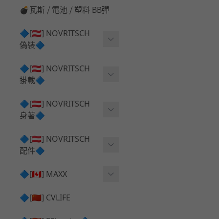
💣瓦斯 ⧸ 電池 ⧸ 塑料 BB彈
🔷[🇦🇹] NOVRITSCH
偽裝🔷
上衣夾克 ⧸ Jacket
🔷[🇦🇹] NOVRITSCH
掛載🔷
兜帽 ⧸ Hood
AR ⧸ DMR 彈匣用
🔷[🇦🇹] NOVRITSCH
手持 裝備 ⧸ 偽裝
身著🔷
SMG ⧸ SSR90 彈匣用
戰術長褲 ⧸ Trousers
闊邊帽 ⧸ Boonie Hat
🔷[🇦🇹] NOVRITSCH
腰包 ⧸ 萬用包
披肩 ⧸ Shoulder Piece
配件🔷
戰術背心+前掛 ⧸ Plate Car
狙擊槍 ⧸ 特殊 彈匣用
狙擊手闊邊帽 ⧸ Sniper Bo
rier+Flap
✅ 快拔槍套 ⧸ 槍背帶
🔷[🇨🇦] MAXX
onie
HPA 氣瓶袋 ⧸ 水袋包
肩帶+腰封 ⧸ Harness+Bat
✅ 槍架 ⧸ 訓練靶具 ⧸ 工具
AEG 活塞頭 ⧸ AEG Piston
🔷[🇨🇳] CVLIFE
手槍 彈匣用
tlebelt
Head
✅ 電池 ⧸ 充電器 ⧸ 電壓表