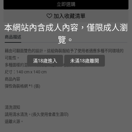
立即選購
加入收藏清單
本網站內含成人內容，僅限成人瀏
商品描述
覽。
藉由可翻面雙色的設計，這組偽裝服給予了使用者適應多種不同環境的
可能性。
滿18歲進入
未滿18歲離開
多種圖樣的混合，讓使用者能自然地融入大自然。
尺寸：140 cm x 140 cm
商品內容
彈性偽裝格網 *1 (張)
清洗須知
請用清水清洗。(長久使用會產生漬印)
遠離火源。