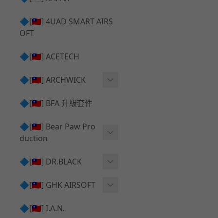
✅ 瞄鏡座 ⧸ 拉柄頭
SILVERBACK SRS 升級套
🔷[🇹🇼] 4UAD SMART AIRS
件
TAC-41 🔄 原廠 ⧸ 零件
OFT
Mk23 ⧸ SSX23 升級套件
TAC-41 🆙 升級 ⧸ 部件
🔷[🇹🇼] ACETECH
[夢神⧸Morpheus] 不鏽鋼
✅ 防火帽 ⧸ 抑制器
內管
🔷[🇹🇼] ARCHWICK
MWS相關 升級套件
衝鋒套件 Convertion Kit
🔷[🇹🇼] BFA 升級套件
SILVERBACK TAC-41 升級
MWS 升級組件
套件
🔷[🇹🇼] Bear Paw Pro
duction
B＆T APC9 系列產品
[夢神⧸Morpheus] 碳鋼 內
管
B＆T SPR300系列產品
T-5000
🔷[🇹🇼] DR.BLACK
VSR-10 ⧸ SSG10 升級套件
HOP膠皮
Hi-capa 彈匣外觀
🔷[🇹🇼] GHK AIRSOFT
維護保養
AR ⧸ M4 GBB 原廠零件
🔷[🇹🇼] I.A.N.