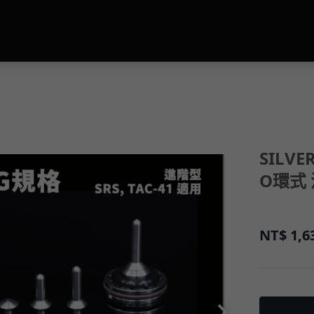
SILVE
O環式
NT$
1,6