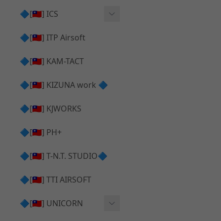
AR⧸M4 造型外觀
AKM V3 主體 ＆ 原廠零件
🔷[🇹🇼] ICS
Hi-capa 下半外觀
G17 GEN.5 主體
Hi-Capa 維修零件
🔷[🇹🇼] ITP Airsoft
Hi-capa 上半外觀
AR ⧸ M4 主體
ICS 成槍
🔷[🇹🇼] KAM-TACT
Hi-capa 內部升級
G5 原廠零件
Tomahawk 零件
🔷[🇹🇼] KIZUNA work 🔷
G17 GEN.3 原廠零件
AR ⧸ M4 GBB 升級套件
🔷[🇹🇼] KJWORKS
🔷[🇹🇼] PH+
🔷[🇹🇼] T-N.T. STUDIO🔷
🔷[🇹🇼] TTI AIRSOFT
🔷[🇹🇼] UNICORN