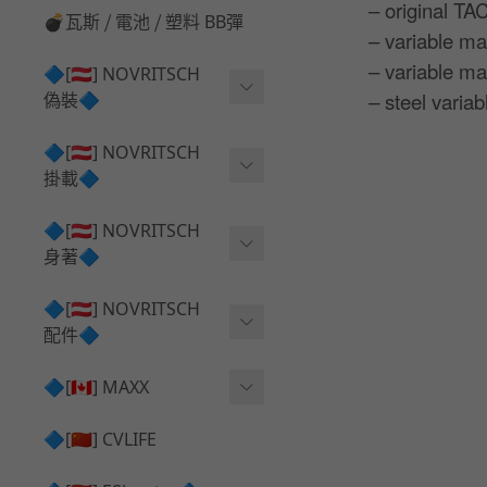
– original TAC
💣瓦斯 ⧸ 電池 ⧸ 塑料 BB彈
– variable ma
– variable ma
🔷[🇦🇹] NOVRITSCH
– steel varia
偽裝🔷
上衣夾克 ⧸ Jacket
🔷[🇦🇹] NOVRITSCH
掛載🔷
兜帽 ⧸ Hood
AR ⧸ DMR 彈匣用
🔷[🇦🇹] NOVRITSCH
手持 裝備 ⧸ 偽裝
身著🔷
SMG ⧸ SSR90 彈匣用
戰術長褲 ⧸ Trousers
闊邊帽 ⧸ Boonie Hat
🔷[🇦🇹] NOVRITSCH
腰包 ⧸ 萬用包
披肩 ⧸ Shoulder Piece
配件🔷
戰術背心+前掛 ⧸ Plate Car
狙擊槍 ⧸ 特殊 彈匣用
狙擊手闊邊帽 ⧸ Sniper Bo
rier+Flap
✅ 快拔槍套 ⧸ 槍背帶
🔷[🇨🇦] MAXX
onie
HPA 氣瓶袋 ⧸ 水袋包
肩帶+腰封 ⧸ Harness+Bat
✅ 槍架 ⧸ 訓練靶具 ⧸ 工具
AEG 活塞頭 ⧸ AEG Piston
🔷[🇨🇳] CVLIFE
手槍 彈匣用
tlebelt
Head
✅ 電池 ⧸ 充電器 ⧸ 電壓表