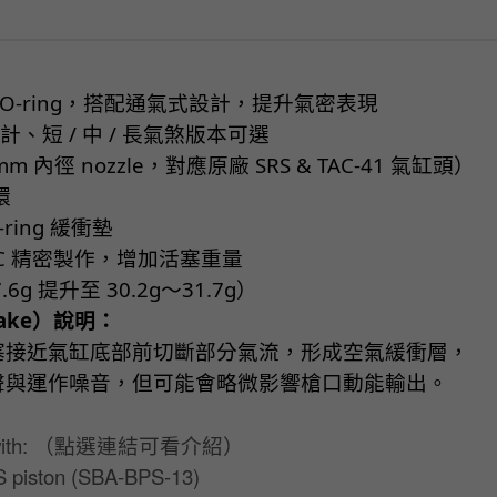
ton O-ring，搭配通氣式設計，提升氣密表現
計、短 / 中 / 長氣煞版本可選
mm 內徑 nozzle，對應原廠 SRS & TAC-41 氣缸頭）
環
O-ring 緩衝墊
CNC 精密製作，增加活塞重量
6g 提升至 30.2g～31.7g）
rake）說明：
塞接近氣缸底部前切斷部分氣流，形成空氣緩衝層，
聲與運作噪音，但可能會略微影響槍口動能輸出。
le with: （點選連結可看介紹）
S piston (
SBA-BPS-13
)