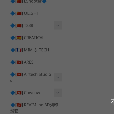
護目鏡 ⧸ 除霧器
🔷[🇨🇳] EShooter🔷
HOP座 ⧸ HOP-UP
✅ 抑制器 ⧸ 瞄準鏡 ⧸ 鏡座
腰帶 ⧸ 腿掛
🔷[🇨🇳] OLIGHT
競速扳機 ⧸ Speed Trigger
鴨舌帽⧸小帽 ⧸ Cap
彈匣釋放鈕 ⧸ Mag Releas
🔷[🇨🇳] T238
簡易胸掛 ⧸ Chest Rig
e
電子扳機
🔷[🇪🇸] CREATICAL
推嘴 ⧸ Nozzle
發光器
🔷[🇫🇷] MIM ＆ TECH
馬達
🔷[🇭🇰] ARES
🔷[🇭🇰] Airtech Studio
s
VFC
🔷[🇭🇰] Cowcow
G＆G
TM Glock 系列
🔷[🇭🇰] REAIM.ing 3D列印
滑套
Krytac