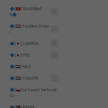
Action Army AAP01 系列
KWA
🔷[🇭🇰] SILVERBAC
UMAREX VFC 系列
K🔷
Tokyo Marui
TM Hi-capa 系列
SRS ⧸ HTI 🟦 主體 ⧸ 彈匣
🔷[🇭🇺] Faceless Snipe
PROWIN
KWA⧸KSC系列
r
✅ 碳纖管 ⧸ 彈簧
通用 ⧸ 其他
Mk23 ⧸ SSX23
🔷[🇯🇵] LAMBDA
TAC-41 👁️‍🗨️ 外觀 ⧸ 色彩
MAXX
SRS ⧸ HTI ⧸ TAC-41
MDR-X 🟦 主體 ⧸ 彈匣
Lambda 05 GBB 精密內管
🔷[🇯🇵] PDI
SILVERBACK SRS
✅ 通用 ⧸ 精品
Lambda 03 AEG 精密內管
01 精密內管
🔷[🇳🇱] SILO
MDR-X 👁️‍🗨️ 外觀 ⧸ 色彩
Lambda 01 GBB 精密內管
05 精密內管
🔷[🇳🇱] STALKER
TAC-41 🟦 主體 ⧸ 彈匣
Lambda 01 AEG 精密內管
W HOLD HOP 膠皮
Action Army AAP01 升級
🔷[🇵🇱] Le Covert Sartorial
MDR-X 🔄 原廠 ⧸ 零件
Lambda 05 AEG 精密內管
08 精密內管
套件
ist
SRS ⧸ HTI🔄 原廠 ⧸ 零件
Lambda 05 VSR 精密內管
HOP膠皮 ⧸ 下壓塊
🔷[🇷🇸] RAPAX