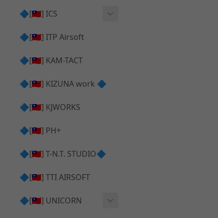
AR⧸M4 造型外觀
AKM V3 主體 ＆ 原廠零件
🔷[🇹🇼] ICS
Hi-capa 下半外觀
G17 GEN.5 主體
Hi-Capa 維修零件
🔷[🇹🇼] ITP Airsoft
Hi-capa 上半外觀
AR ⧸ M4 主體
ICS 成槍
🔷[🇹🇼] KAM-TACT
Hi-capa 內部升級
G5 原廠零件
Tomahawk 零件
🔷[🇹🇼] KIZUNA work 🔷
G17 GEN.3 原廠零件
AR ⧸ M4 GBB 升級套件
🔷[🇹🇼] KJWORKS
🔷[🇹🇼] PH+
🔷[🇹🇼] T-N.T. STUDIO🔷
🔷[🇹🇼] TTI AIRSOFT
🔷[🇹🇼] UNICORN