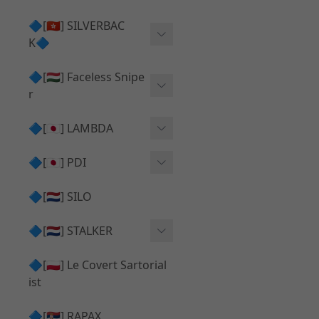
Action Army AAP01 系列
KWA
🔷[🇭🇰] SILVERBAC
UMAREX VFC 系列
K🔷
Tokyo Marui
TM Hi-capa 系列
SRS ⧸ HTI 🟦 主體 ⧸ 彈匣
🔷[🇭🇺] Faceless Snipe
PROWIN
KWA⧸KSC系列
r
✅ 碳纖管 ⧸ 彈簧
通用 ⧸ 其他
Mk23 ⧸ SSX23
🔷[🇯🇵] LAMBDA
TAC-41 👁️‍🗨️ 外觀 ⧸ 色彩
MAXX
SRS ⧸ HTI ⧸ TAC-41
MDR-X 🟦 主體 ⧸ 彈匣
Lambda 05 GBB 精密內管
🔷[🇯🇵] PDI
SILVERBACK SRS
✅ 通用 ⧸ 精品
Lambda 03 AEG 精密內管
01 精密內管
🔷[🇳🇱] SILO
MDR-X 👁️‍🗨️ 外觀 ⧸ 色彩
Lambda 01 GBB 精密內管
05 精密內管
🔷[🇳🇱] STALKER
TAC-41 🟦 主體 ⧸ 彈匣
Lambda 01 AEG 精密內管
W HOLD HOP 膠皮
Action Army AAP01 升級
🔷[🇵🇱] Le Covert Sartorial
MDR-X 🔄 原廠 ⧸ 零件
Lambda 05 AEG 精密內管
08 精密內管
套件
ist
SRS ⧸ HTI🔄 原廠 ⧸ 零件
Lambda 05 VSR 精密內管
HOP膠皮 ⧸ 下壓塊
🔷[🇷🇸] RAPAX