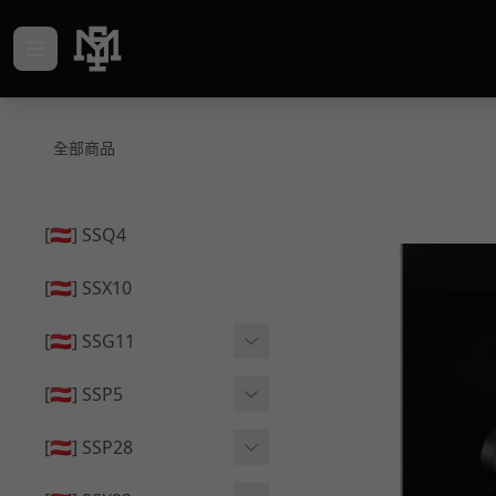
全部商品
[🇦🇹] SSQ4
[🇦🇹] SSX10
[🇦🇹] SSG11
🔄 原廠 ⧸ 零件
[🇦🇹] SSP5
🟦 主體 ⧸ 彈匣
🔄 原廠 ⧸ 零件
[🇦🇹] SSP28
🆙 升級 ⧸ 部件