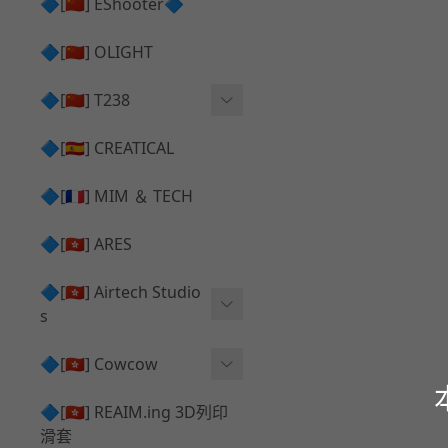
護目鏡 ⧸ 除霧器
🔷[🇨🇳] EShooter🔷
HOP座 ⧸ HOP-UP
✅ 抑制器 ⧸ 瞄準鏡 ⧸ 鏡座
腰帶 ⧸ 腿掛
🔷[🇨🇳] OLIGHT
競速扳機 ⧸ Speed Trigger
鴨舌帽⧸小帽 ⧸ Cap
彈匣釋放鈕 ⧸ Mag Releas
🔷[🇨🇳] T238
簡易胸掛 ⧸ Chest Rig
e
電子扳機
🔷[🇪🇸] CREATICAL
推嘴 ⧸ Nozzle
發光器
🔷[🇫🇷] MIM ＆ TECH
馬達
🔷[🇭🇰] ARES
🔷[🇭🇰] Airtech Studio
s
VFC
🔷[🇭🇰] Cowcow
G＆G
TM Glock 系列
🔷[🇭🇰] REAIM.ing 3D列印
滑套
Krytac