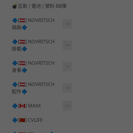
💣瓦斯 ⧸ 電池 ⧸ 塑料 BB彈
🔷[🇦🇹] NOVRITSCH
偽裝🔷
上衣夾克 ⧸ Jacket
🔷[🇦🇹] NOVRITSCH
掛載🔷
兜帽 ⧸ Hood
AR ⧸ DMR 彈匣用
🔷[🇦🇹] NOVRITSCH
手持 裝備 ⧸ 偽裝
身著🔷
SMG ⧸ SSR90 彈匣用
戰術長褲 ⧸ Trousers
闊邊帽 ⧸ Boonie Hat
🔷[🇦🇹] NOVRITSCH
腰包 ⧸ 萬用包
披肩 ⧸ Shoulder Piece
配件🔷
戰術背心+前掛 ⧸ Plate Car
狙擊槍 ⧸ 特殊 彈匣用
狙擊手闊邊帽 ⧸ Sniper Bo
rier+Flap
✅ 快拔槍套 ⧸ 槍背帶
🔷[🇨🇦] MAXX
onie
HPA 氣瓶袋 ⧸ 水袋包
肩帶+腰封 ⧸ Harness+Bat
✅ 槍架 ⧸ 訓練靶具 ⧸ 工具
AEG 活塞頭 ⧸ AEG Piston
🔷[🇨🇳] CVLIFE
手槍 彈匣用
tlebelt
Head
✅ 電池 ⧸ 充電器 ⧸ 電壓表