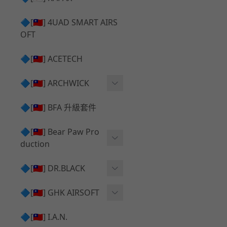
✅ 瞄鏡座 ⧸ 拉柄頭
SILVERBACK SRS 升級套
🔷[🇹🇼] 4UAD SMART AIRS
件
TAC-41 🔄 原廠 ⧸ 零件
OFT
Mk23 ⧸ SSX23 升級套件
TAC-41 🆙 升級 ⧸ 部件
🔷[🇹🇼] ACETECH
[夢神⧸Morpheus] 不鏽鋼
✅ 防火帽 ⧸ 抑制器
內管
🔷[🇹🇼] ARCHWICK
MWS相關 升級套件
衝鋒套件 Convertion Kit
🔷[🇹🇼] BFA 升級套件
SILVERBACK TAC-41 升級
MWS 升級組件
套件
🔷[🇹🇼] Bear Paw Pro
duction
B＆T APC9 系列產品
[夢神⧸Morpheus] 碳鋼 內
管
B＆T SPR300系列產品
T-5000
🔷[🇹🇼] DR.BLACK
VSR-10 ⧸ SSG10 升級套件
HOP膠皮
Hi-capa 彈匣外觀
🔷[🇹🇼] GHK AIRSOFT
維護保養
AR ⧸ M4 GBB 原廠零件
🔷[🇹🇼] I.A.N.