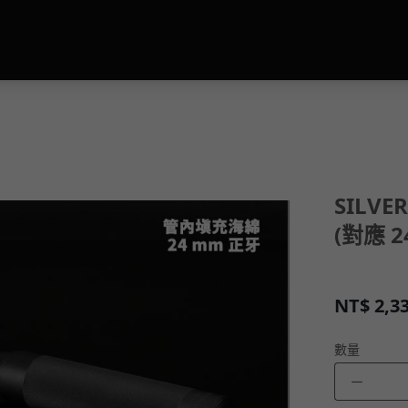
SILVE
(對應 2
NT$
2,3
數量
－