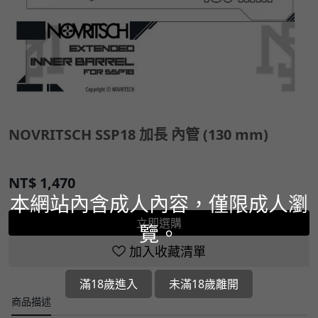
NOVRITSCH SSP18 加長 內管 (130 mm)
NT$
1,470
本網站內含成人內容，僅限成人瀏
立即選購
覽。
加入收藏清單
滿18歲進入
未滿18歲離開
商品描述