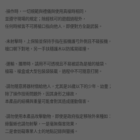
-
操作時，一切規範與禮儀與使用真槍時相同，
並遵守現場的規定；除經核可的遊戲過程外，
任何時候皆不可將槍口指向他人，即便對方全副武裝。
-
未射擊時，上保險並保持手指在扳機護弓外側且不碰扳機，
槍口朝下對地，另一手扶穩護木以防搖晃碰撞。
-
運輸、攜帶時，請用不可透視且不易被認為是槍的槍袋、
槍箱、槍盒或大型包裝袋裝載，過程中不可隨意打開。
-
請勿隨意將器材借給他人，尤其是16歲以下的少年、幼童；
除了操作技術問題外，因其身形之緣故，
本產品的結構與重量可能會對其造成運動傷害。
-
請勿使用本產品攻擊動物，即使是政府指定移除外來種如：
綠鬣蜥
也請勿射擊，一是毫無傷害效果，
二是會妨礙專業人士的地點記錄與獵捕。