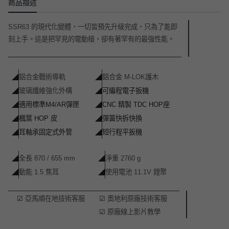
商品描述
SSR63 的現代化變體，一切皆預先升級完成，只為了能即
刻上手。這是把罕見的電動槍，卻有著罕有的最強性能。
◢
鋁合金戰術導軌
◢
鋁合金 M-LOK護木
◢
玻璃纖維強化外構
◢
可編程電子扳機
◢
適用標準M4/AR彈匣
◢
CNC 精製 TDC HOP座
◢
楓葉 HOP 皮
◢
彈簧快拆快換
◢
耳軸承固定式外管
◢
短行程平扳機
◢
全長 870 / 655 mm
◢
淨重 2760 g
◢
動能 1.5 焦耳
◢
使用電池 11.1V 鋰聚
☑
亞馬順在地技術客服
☑
奧地利原廠技術客服
☑
原廠線上影片教學