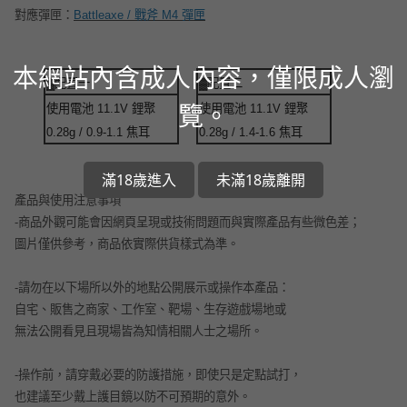
對應彈匣：
Battleaxe / 戰斧 M4 彈匣
本網站內含成人內容，僅限成人瀏
▓
配置一
▓
配置二
覽。
使用電池 11.1V 鋰聚
使用電池 11.1V 鋰聚
0.28g / 0.9-1.1 焦耳
0.28g / 1.4-1.6 焦耳
滿18歲進入
未滿18歲離開
產品與使用注意事項
-
商品外觀可能會因網頁呈現或技術問題而與實際產品有些微色差；
圖片僅供參考，商品依實際供貨樣式為準。
-
請勿在以下場所以外的地點公開展示或操作本產品：
自宅、販售之商家、工作室、靶場、生存遊戲場地或
無法公開看見且現場皆為知情相關人士之場所。
-
操作前，請穿戴必要的防護措施，即使只是定點試打，
也建議至少戴上護目鏡以防不可預期的意外。