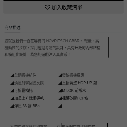
加入收藏清單
商品描述
這就是我們一直在等待的 NOVRITSCH GBBR。 輕量、高
機動性的步槍，採用經過考驗的設計，具有升級的內部結構
和模組化設計。為您的遊戲注入真實感！
◢
全鋼扳機組件
◢
靈敏扳機反應
◢
清脆射擊回膛反饋
◢
直接調整 HOP-UP 鈕
◢
可折疊槍托
◢
M-LOK 前護木
◢
加長上方戰術導軌
◢
楓葉矽膠HOP皮
◢
彈匣 36 發 BBs
◢