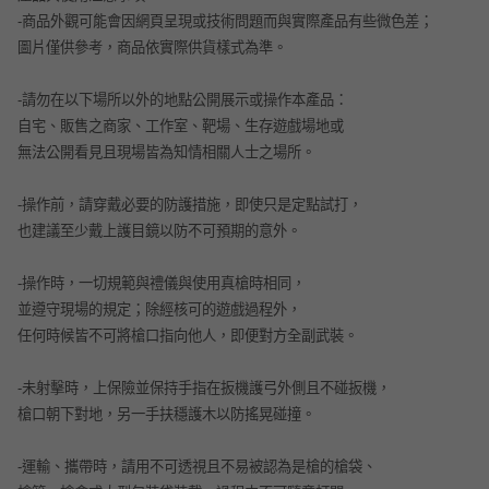
-
商品外觀可能會因網頁呈現或技術問題而與實際產品有些微色差；
圖片僅供參考，商品依實際供貨樣式為準。
-
請勿在以下場所以外的地點公開展示或操作本產品：
自宅、販售之商家、工作室、靶場、生存遊戲場地或
無法公開看見且現場皆為知情相關人士之場所。
-
操作前，請穿戴必要的防護措施，即使只是定點試打，
也建議至少戴上護目鏡以防不可預期的意外。
-
操作時，一切規範與禮儀與使用真槍時相同，
並遵守現場的規定；除經核可的遊戲過程外，
任何時候皆不可將槍口指向他人，即便對方全副武裝。
-
未射擊時，上保險並保持手指在扳機護弓外側且不碰扳機，
槍口朝下對地，另一手扶穩護木以防搖晃碰撞。
-
運輸、攜帶時，請用不可透視且不易被認為是槍的槍袋、