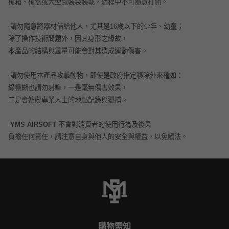
槍箱、槍盒或大型包裝袋裝載，過程中不可隨意打開。
-
請勿隨意將器材借給他人，尤其是16歲以下的少年、幼童；
除了操作技術問題外，因其身形之緣故，
本產品的結構與重量可能會對其造成運動傷害。
-
請勿使用本產品攻擊動物，即使是政府指定移除外來種如：
綠鬣蜥
也請勿射擊，一是毫無傷害效果，
二是會妨礙專業人士的地點記錄與獵捕。
-
YMS AIRSOFT
不會
對消費者的使用行為及後果
負擔任何責任，請注意自身與他人的安全與權益，以免觸法。
購物需知