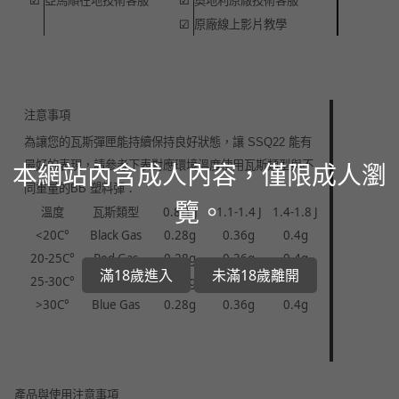
☑
亞馬順在地技術客服
☑
奧地利原廠技術客服
☑
原廠線上影片教學
注意事項
為讓您的瓦斯彈匣能持續保持良好狀態，讓 SSQ22 能有
本網站內含成人內容，僅限成人瀏
最好的表現，請參考下表對應環境溫度使用瓦斯類型與不
同重量的BB 塑料彈：
覽。
溫度
瓦斯類型
0.8-1 J
1.1-1.4 J
1.4-1.8 J
<20C°
Black Gas
0.28g
0.36g
0.4g
20-25C°
Red Gas
0.28g
0.36g
0.4g
滿18歲進入
未滿18歲離開
25-30C°
Green Gas
0.28g
0.36g
0.4g
>30C°
Blue Gas
0.28g
0.36g
0.4g
產品與使用注意事項