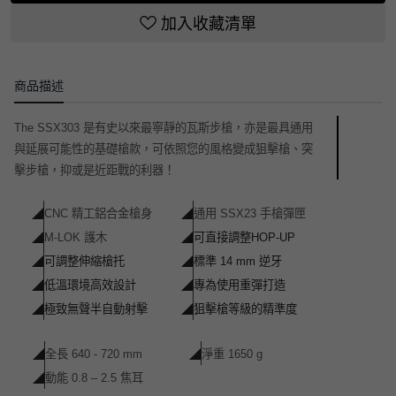
加入收藏清單
商品描述
The SSX303 是有史以來最寧靜的瓦斯步槍，亦是最具通用
與延展可能性的基礎槍款，可依照您的風格變成狙擊槍、突
擊步槍，抑或是近距戰的利器！
◢
CNC 精工鋁合金槍身
◢
通用 SSX23 手槍彈匣
◢
M-LOK 護木
◢
可直接調整HOP-UP
◢
可調整伸縮槍托
◢
標準 14 mm 逆牙
◢
低溫環境高效設計
◢
專為使用重彈打造
◢
極致無聲半自動射擊
◢
狙擊槍等級的精準度
◢
全長 640 - 720 mm
◢
淨重 1650 g
◢
動能 0.8 – 2.5 焦耳