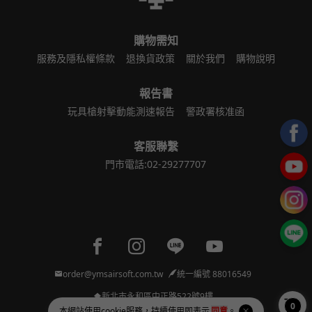
購物需知
服務及隱私權條款
退換貨政策
關於我們
購物說明
報告書
玩具槍射擊動能測速報告
警政署核准函
客服聯繫
門市電話:02-29277707
Facebook page
Instagram page
Line page
Youtube page
order@ymsairsoft.com.tw
統一編號 88016549
新北市永和區中正路522號9樓
0
本網站使用
cookie
服務，持續使用即表示
同意
。