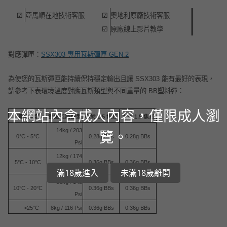
☑
亞馬順在地技術客服
☑
奧地利原廠技術客服
☑
原廠線上影片教學
對應彈匣：
SSX303 專用瓦斯彈匣 GEN.2
為使您的瓦斯彈匣能持續保持穩定輸出且讓 SSX303 能有最好的表現，
請參考下表環境溫度對應瓦斯類型與不同重量的 BB塑料彈：
本網站內含成人內容，僅限成人瀏
環境溫度
對應瓦斯類型
小於 1.5 焦耳
大於 1.5 焦耳
14kg / 203
覽。
0°C - 5°C
0.28g BBs
0.28g BBs
Psi
12kg / 174
5°C - 10°C
0.36g BBs
0.36g BBs
Psi
滿18歲進入
未滿18歲離開
10kg / 145
10°C - 20°C
0.36g BBs
0.36g BBs
Psi
>25°C
8kg / 116 Psi
0.36g BBs
0.36g BBs