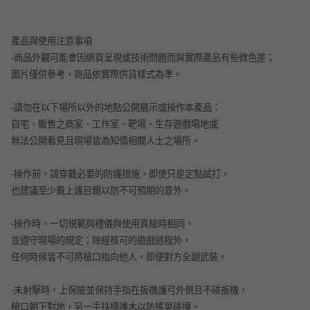
產品與使用注意事項
-
商品外觀可能會因網頁呈現或技術問題而與實際產品有些微色差；
圖片僅供參考，商品依實際供貨樣式為準。
-
請勿在以下場所以外的地點公開展示或操作本產品：
自宅、販售之商家、工作室、靶場、生存遊戲場地或
無法公開看見且現場皆為知情相關人士之場所。
-
操作前，請穿戴必要的防護措施，即使只是定點試打，
也建議至少戴上護目鏡以防不可預期的意外。
-
操作時，一切規範與禮儀與使用真槍時相同，
並遵守現場的規定；除經核可的遊戲過程外，
任何時候皆不可將槍口指向他人，即便對方全副武裝。
-
未射擊時，上保險並保持手指在扳機護弓外側且不碰扳機，
槍口朝下對地，另一手扶穩護木以防搖晃碰撞。