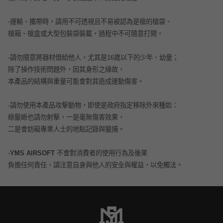
-
運輸、攜帶時，請用不可透視且不易被認為是槍的槍袋、
槍箱、槍盒或大型包裝袋裝載，過程中不可隨意打開。
-
請勿隨意將器材借給他人，尤其是16歲以下的少年、幼童；
除了操作技術問題外，因其身形之緣故，
本產品的結構與重量可能會對其造成運動傷害。
-
請勿使用本產品攻擊動物，即使是政府指定移除外來種如：
綠鬣蜥
也請勿射擊，一是毫無傷害效果，
二是會妨礙專業人士的地點記錄與獵捕。
-
YMS AIRSOFT
不會
對消費者的使用行為及後果
負擔任何責任，請注意自身與他人的安全與權益，以免觸法。