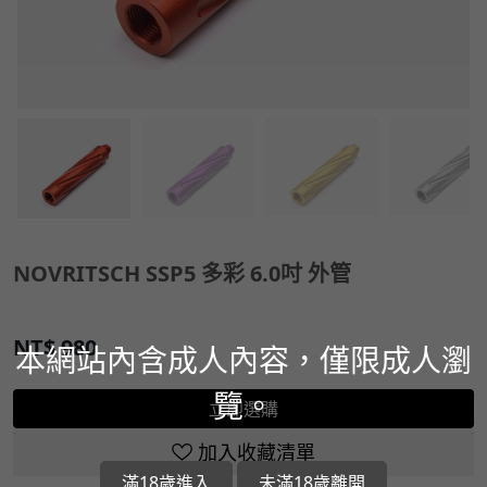
NOVRITSCH SSP5 多彩 6.0吋 外管
NT$
980
本網站內含成人內容，僅限成人瀏
覽。
立即選購
加入收藏清單
滿18歲進入
未滿18歲離開