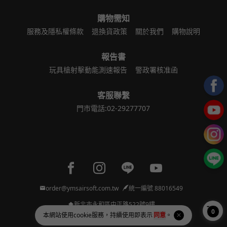
購物需知
服務及隱私權條款
退換貨政策
關於我們
購物說明
報告書
玩具槍射擊動能測速報告
警政署核准函
客服聯繫
門市電話:02-29277707
Facebook page
Instagram page
Line page
Youtube page
order@ymsairsoft.com.tw
統一編號 88016549
新北市永和區中正路522號9樓
0
本網站使用
cookie
服務，持續使用即表示
同意
。