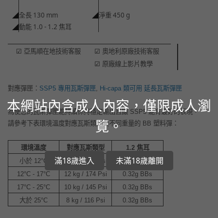
全長 130 mm
淨重 450 g
◢
◢
動能 1.0 - 1.2 焦耳
◢
☑
亞馬順在地技術客服
☑
奧地利原廠技術客服
☑
原廠線上影片教學
對應彈匣：
SSP5 專用瓦斯彈匣
,
Hi-capa 類可用 延長瓦斯彈匣
本網站內含成人內容，僅限成人瀏
為使您的瓦斯彈匣能持續保持穩定輸出且讓 SSP5 能有最好的表現，
覽。
請參考下表環境溫度對應瓦斯類型與不同重量的 BB 塑料彈：
環境溫度
對應瓦斯類型
1.2 焦耳
滿18歲進入
未滿18歲離開
小於 12°C
14 kg / 203 Psi
0.32g BBs
12°C - 17°C
12 kg / 174 Psi
0.32g BBs
17°C - 25°C
10 kg / 145 Psi
0.32g BBs
大於 25°C
8 kg / 116 Psi
0.32g BBs