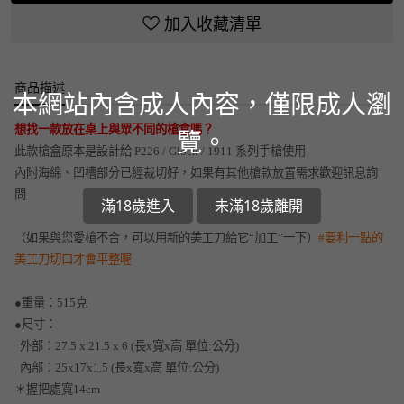
加入收藏清單
商品描述
本網站內含成人內容，僅限成人瀏
想找一款放在桌上與眾不同的槍盒嗎？
覽。
此款槍盒原本是設計給 P226 / Glock / 1911 系列手槍使用
內附海綿、凹槽部分已經裁切好，如果有其他槍款放置需求歡迎訊息詢
問
滿18歲進入
未滿18歲離開
（如果與您愛槍不合，可以用新的美工刀給它“加工”一下）
#要利一點的
美工刀切口才會平整喔
●重量：515克
●尺寸：
外部：27.5 x 21.5 x 6 (長x寬x高 單位:公分)
內部：25x17x1.5 (長x寬x高 單位:公分)
＊握把處寬14cm