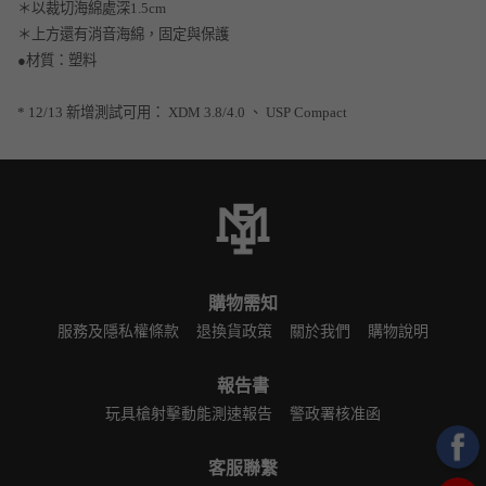
＊以裁切海綿處深1.5cm
＊上方還有消音海綿，固定與保護
●材質：塑料
* 12/13 新增測試可用： XDM 3.8/4.0 、 USP Compact
購物需知
服務及隱私權條款
退換貨政策
關於我們
購物說明
報告書
玩具槍射擊動能測速報告
警政署核准函
客服聯繫