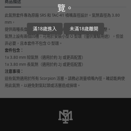
商品描述
覽。
此氣煞套件專為原廠 SRS 和 TAC-41 噴嘴直徑設計。氣煞直徑為 3.80
mm，
滿18歲進入
未滿18歲離開
提供兩種長度選擇，且兩款氣煞可通過深入活塞內部進行調整。
氣煞上設有兩個凹槽，可用於安裝小型 O 型環（僅供實驗用途），但並
非必要，且本套件不包含 O 型環。
套件包含：
1x 3.80 mm 短氣煞（適用於約 3J 或更高配置）
1x 3.80 mm 長氣煞（適用於約 2J 或更低配置）
注意事項：
這些氣煞適用於所有 Scorpion 活塞。請務必測量噴嘴內徑，確認能夠使
用此氣煞，以避免對氣缸頭或活塞造成損壞。