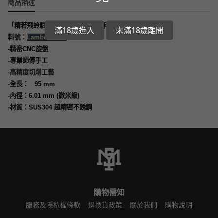
商品描述
「精若飛蛉駐腳，化不知分。密如利刃過水，延簾不絕。」
滿18歲進入
未滿18歲離開
：
料號
Lambda-0208
-
精密
CNC
旋盤
-
專業師傅手工
-
高精度切削工藝
-
全長：
95 mm
-
內徑：
6.01 mm (
微米級
)
-
材質：
SUS304
超精密不銹鋼
購物需知
服務及隱私權條款
退換貨政策
關於我們
購物說明