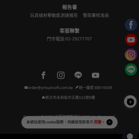
報告書
玩具槍射擊動能測速報告
警政署核准函
客服聯繫
門市電話:02-29277707
Facebook page
Instagram page
Line page
Youtube page
order@ymsairsoft.com.tw
統一編號 88016549
新北市永和區中正路522號9樓
0
Copyright © 2026 亞瑪順國際洋行 All Rights Reserved.
本網站使用
cookie
服務，持續使用即表示
同意
。
Powered by
BVSHOP
.