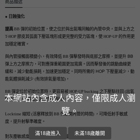
商品描述
● 日蝕強化
提高
BB 彈的
初始位置
，使之位於
與出氣嘴同軸的
內管中央，並與上方之
T-HOP 膠皮其弧面下壓區塊形成更完整的受力區塊，使 HOP-UP 的作用更
加穩定確實。
並提升 BB
與內管接觸面積變小，有效降低 BB 彈擊發時與底部之摩擦，
彈上方之摩擦力，可
對應
彈重範圍更加寬廣。
因而擊發後的
跳動曲線更
所需的 HOP 下壓量減少，動
緩和，減少動能損耗，
加速更加穩定。同時
能氣體損耗減少
，
(有效排氣量增加)
BB 彈定位於初始位置時，更容易被 HOP-UP bucking 之下壓點往回 (出氣
本網站內含成人內容，僅限成人瀏
嘴方向) 壓，與出氣嘴更緊密貼合。
覽。
Locktime 縮短 (活塞釋放到 BB 彈離開內管的時間) ，可降低射手敏感
度，提升射擊準確度。
滿18歲進入
未滿18歲離開
對灰塵敏感度降低，並減緩 BB 掉蠟粉現象。