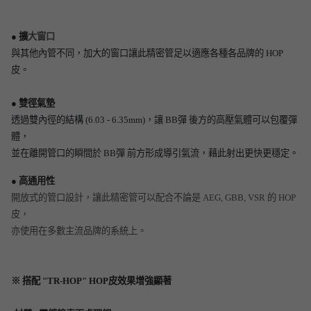
● 擴
大窗口
與其他內管不同，加大的窗口讓此精密管足以適應各種各品牌的 HOP
皮。
● 雙徑氣墊
透過雙內徑的結構
(6.03 - 6.35mm)，讓 BB彈 後方的高壓氣體可以包覆彈
體，
並在離開管口的瞬間於 BB彈 前方形成導引氣流，藉此射出更快更穩定。
● 高通用性
開放式的管口設計，讓此精密管可以配合不論是 AEG, GBB, VSR 的 HOP
皮，
亦使用在多數主流品牌的系統上。
※ 搭配 "TR-HOP" HOP皮效果增強顯著